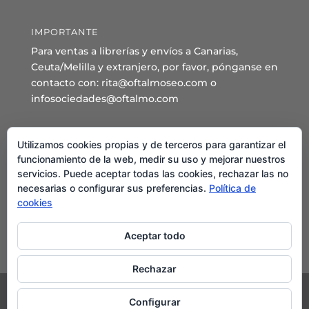
IMPORTANTE
Para ventas a librerías y envíos a Canarias,
Ceuta/Melilla y extranjero, por favor, pónganse en
contacto con: rita@oftalmoseo.com o
infosociedades@oftalmo.com
Sede Administrativa y Secretaría General
Utilizamos cookies propias y de terceros para garantizar el
C/ Arcipreste de Hita 14 – 1º Derecha.
funcionamiento de la web, medir su uso y mejorar nuestros
servicios. Puede aceptar todas las cookies, rechazar las no
28015 – Madrid
necesarias o configurar sus preferencias.
Política de
Teléfono: 91 544 80 35 - 91 544 58 79
cookies
Mail:
seo@oftalmo.com
Aceptar todo
Rechazar
Configurar