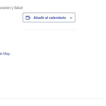
ucación y Salud
Añadir al calendario
le Map