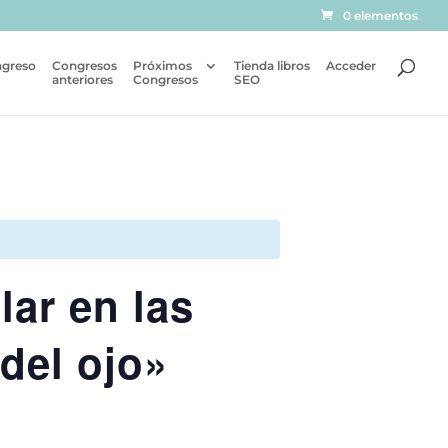
0 elementos
ngreso
Congresos
Próximos
Tienda libros
Acceder
anteriores
Congresos
SEO
lar en las
del ojo»