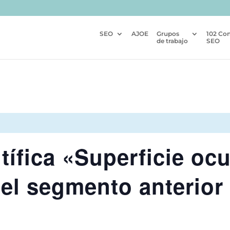
SEO
AJOE
Grupos
102 Co
de trabajo
SEO
ífica «Superficie ocu
el segmento anterior 