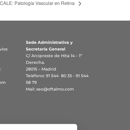
FCALE: Patología Vascular en Retina
Sede Administrativa y
víos
Secretaría General
C/ Arcipreste de Hita 14 – 1º
Derecha.
:
28015 – Madrid
Teléfono: 91 544 80 35 - 91 544
com
58 79
Mail:
seo@oftalmo.com