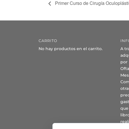
Primer Curso de Cirugía Oculoplásti
CARRITO
INF
No hay productos en el carrito.
A tr
adqu
por
Oft
Mes
Com
otra
prec
gast
que
lib
real