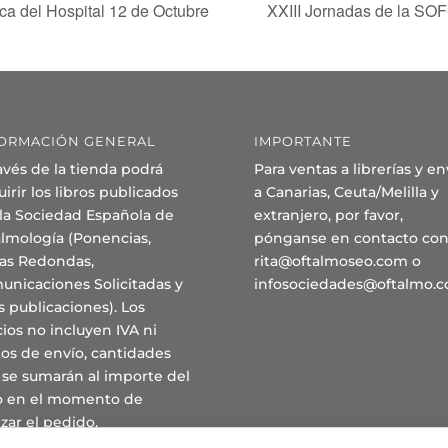
ca del Hospital 12 de Octubre
XXIII Jornadas de la SO
ORMACIÓN GENERAL
IMPORTANTE
avés de la tienda podrá
Para ventas a librerías y en
irir los libros publicados
a Canarias, Ceuta/Melilla y
 la Sociedad Española de
extranjero, por favor,
almología (Ponencias,
pónganse en contacto con
as Redondas,
rita@oftalmoseo.com o
unicaciones Solicitadas y
infosociedades@oftalmo.
s publicaciones). Los
ios no incluyen IVA ni
os de envío, cantidades
 se sumarán al importe del
ro en el momento de
izar el pedido.