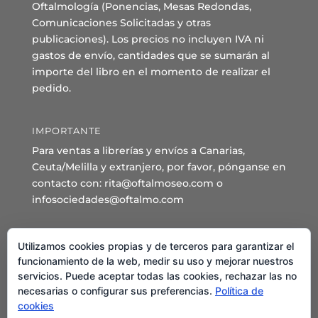
Oftalmología (Ponencias, Mesas Redondas,
Comunicaciones Solicitadas y otras
publicaciones). Los precios no incluyen IVA ni
gastos de envío, cantidades que se sumarán al
importe del libro en el momento de realizar el
pedido.
IMPORTANTE
Para ventas a librerías y envíos a Canarias,
Ceuta/Melilla y extranjero, por favor, pónganse en
contacto con: rita@oftalmoseo.com o
infosociedades@oftalmo.com
Sede Administrativa y Secretaría General
Utilizamos cookies propias y de terceros para garantizar el
C/ Arcipreste de Hita 14 – 1º Derecha.
funcionamiento de la web, medir su uso y mejorar nuestros
servicios. Puede aceptar todas las cookies, rechazar las no
28015 – Madrid
necesarias o configurar sus preferencias.
Política de
Teléfono: 91 544 80 35 - 91 544 58 79
cookies
Mail:
seo@oftalmo.com