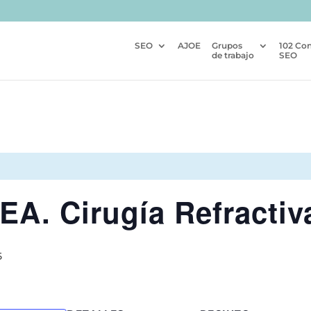
SEO
AJOE
Grupos
102 Co
de trabajo
SEO
A. Cirugía Refractiva
5