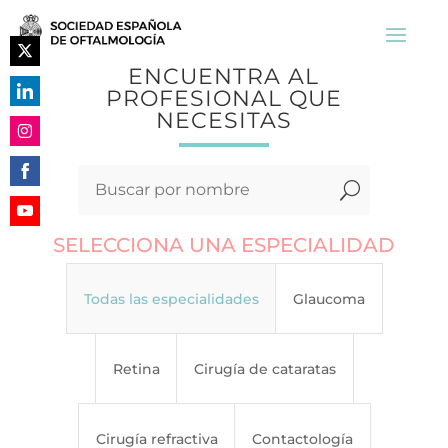
ENCUENTRA AL
Share
PROFESIONAL QUE
on
NECESITAS
Share
Twitter
on
Share
LinkedIn
on
U
Share
Instagram
on
Share
SELECCIONA UNA ESPECIALIDAD
Facebook
on
YouTube
Todas las especialidades
Glaucoma
Retina
Cirugía de cataratas
Cirugía refractiva
Contactología