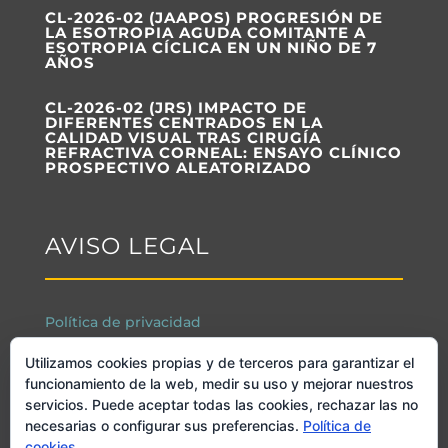
CL-2026-02 (JAAPOS) PROGRESIÓN DE
LA ESOTROPIA AGUDA COMITANTE A
ESOTROPIA CÍCLICA EN UN NIÑO DE 7
AÑOS
CL-2026-02 (JRS) IMPACTO DE
DIFERENTES CENTRADOS EN LA
CALIDAD VISUAL TRAS CIRUGÍA
REFRACTIVA CORNEAL: ENSAYO CLÍNICO
PROSPECTIVO ALEATORIZADO
AVISO LEGAL
Política de privacidad
Condiciones de uso de la web
Utilizamos cookies propias y de terceros para garantizar el
funcionamiento de la web, medir su uso y mejorar nuestros
Reglamento de Protección de Datos
servicios. Puede aceptar todas las cookies, rechazar las no
(Reglamento UE 2016/679)
necesarias o configurar sus preferencias.
Política de
cookies