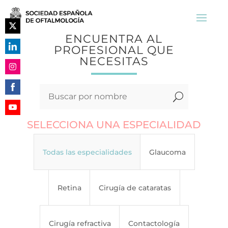
ENCUENTRA AL
Share
PROFESIONAL QUE
on
NECESITAS
Share
Twitter
on
Share
LinkedIn
on
U
Share
Instagram
on
Share
SELECCIONA UNA ESPECIALIDAD
Facebook
on
YouTube
Todas las especialidades
Glaucoma
Retina
Cirugía de cataratas
Cirugía refractiva
Contactología