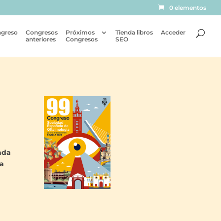
0 elementos
ngreso
Congresos
Próximos
Tienda libros
Acceder
anteriores
Congresos
SEO
ada
 a