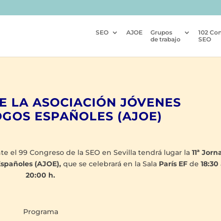
SEO
AJOE
Grupos
102 Co
de trabajo
SEO
DE LA ASOCIACIÓN JÓVENES
GOS ESPAÑOLES (AJOE)
e el 99 Congreso de la SEO en Sevilla tendrá lugar la
11ª Jorn
Españoles (AJOE),
que se celebrará en la Sala
París EF
de
18:30
20:00 h.
Programa