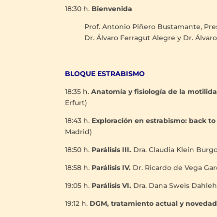
18:30 h.
Bienvenida
Prof. Antonio Piñero Bustamante, Pres
Dr. Álvaro Ferragut Alegre y Dr. Álva
BLOQUE ESTRABISMO
18:35 h.
Anatomía y fisiología de la motilid
Erfurt)
18:43 h.
Exploración en estrabismo: back to
Madrid)
18:50 h.
Parálisis III.
Dra. Claudia Klein Burgo
18:58 h.
Parálisis IV.
Dr. Ricardo de Vega Gar
19:05 h.
Parálisis VI.
Dra. Dana Sweis Dahleh (
19:12 h.
DGM, tratamiento actual y noveda