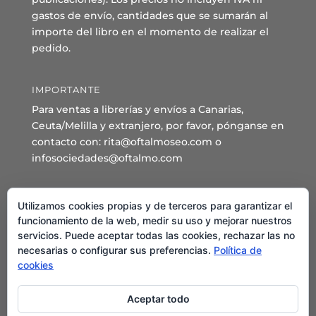
gastos de envío, cantidades que se sumarán al
importe del libro en el momento de realizar el
pedido.
IMPORTANTE
Para ventas a librerías y envíos a Canarias,
Ceuta/Melilla y extranjero, por favor, pónganse en
contacto con: rita@oftalmoseo.com o
infosociedades@oftalmo.com
Sede Administrativa y Secretaría General
Utilizamos cookies propias y de terceros para garantizar el
C/ Arcipreste de Hita 14 – 1º Derecha.
funcionamiento de la web, medir su uso y mejorar nuestros
servicios. Puede aceptar todas las cookies, rechazar las no
28015 – Madrid
necesarias o configurar sus preferencias.
Política de
Teléfono: 91 544 80 35 - 91 544 58 79
cookies
Mail:
seo@oftalmo.com
Aceptar todo