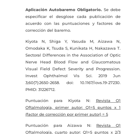
Aplicación Autobaremo Obligatorio.
Se debe
especificar el desglose cada publicación de
acuerdo con las puntuaciones y factores de
corrección del baremo.
Kiyota N, Shiga Y, Yasuda M, Aizawa N,
Omodaka K, Tsuda S, Kunikata H, Nakazawa T.
Sectoral Differences in the Association of Optic
Nerve Head Blood Flow and Glaucomatous
Visual Field Defect Severity and Progression.
Invest Ophthalmol Vis Sci. 2019 Jun
3;60(7):2650-2658. doi: 10.1167/iovs.19-27230.
PMID: 31226712.
Puntuación para Kiyota N:
Revista Q1
Oftalmología, primer autor: Q1=5 puntos x 1
(factor de corrección por primer autor) = 5
Puntuación para Aizawa N:
Revista Q1
Oftalmología, cuarto autor: Q1=5 puntos x 2/3