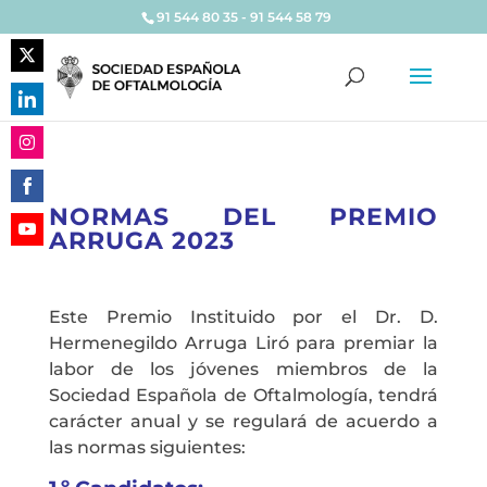
91 544 80 35 - 91 544 58 79
Share
on
Share
Twitter
on
Share
LinkedIn
on
NORMAS DEL PREMIO
Share
Instagram
ARRUGA 2023
on
Share
Facebook
on
YouTube
Este Premio Instituido por el Dr. D.
Hermenegildo Arruga Liró para premiar la
labor de los jóvenes miembros de la
Sociedad Española de Oftalmología, tendrá
carácter anual y se regulará de acuerdo a
las normas siguientes: