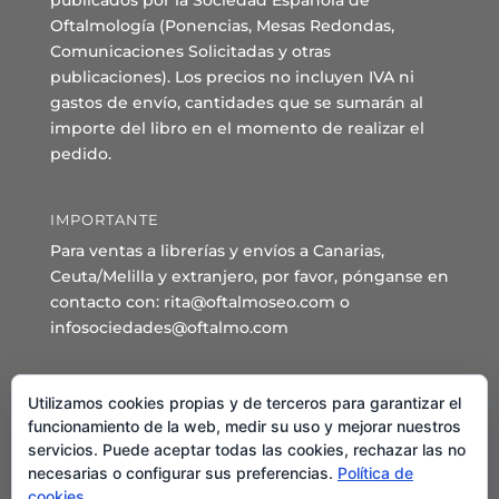
publicados por la Sociedad Española de
Oftalmología (Ponencias, Mesas Redondas,
Comunicaciones Solicitadas y otras
publicaciones). Los precios no incluyen IVA ni
gastos de envío, cantidades que se sumarán al
importe del libro en el momento de realizar el
pedido.
IMPORTANTE
Para ventas a librerías y envíos a Canarias,
Ceuta/Melilla y extranjero, por favor, pónganse en
contacto con: rita@oftalmoseo.com o
infosociedades@oftalmo.com
Sede Administrativa y Secretaría General
Utilizamos cookies propias y de terceros para garantizar el
C/ Arcipreste de Hita 14 – 1º Derecha.
funcionamiento de la web, medir su uso y mejorar nuestros
servicios. Puede aceptar todas las cookies, rechazar las no
28015 – Madrid
necesarias o configurar sus preferencias.
Política de
Teléfono: 91 544 80 35 - 91 544 58 79
cookies