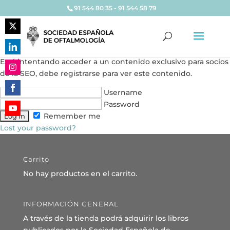
91 544 80 35 - 91 544 58 79
Share
on
Share
Está intentando acceder a un contenido exclusivo para socios
Twitter
on
de la SEO, debe registrarse para ver este contenido.
Share
LinkedIn
on
Username
Share
Instagram
Password
on
Remember me
Share
Facebook
Lost your password?
on
YouTube
Carrito
No hay productos en el carrito.
INFORMACIÓN GENERAL
A través de la tienda podrá adquirir los libros