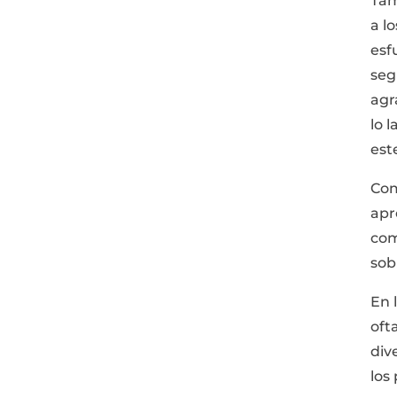
Tam
a l
esf
seg
agr
lo 
est
Com
apr
com
sob
En 
oft
div
los