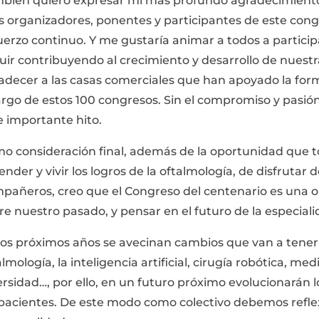
bién quiero expresar mi más profundo agradecimiento a
os organizadores, ponentes y participantes de este cong
uerzo continuo. Y me gustaría animar a todos a particip
uir contribuyendo al crecimiento y desarrollo de nuestr
adecer a las casas comerciales que han apoyado la for
largo de estos 100 congresos. Sin el compromiso y pasi
e importante hito.
o consideración final, además de la oportunidad que t
ender y vivir los logros de la oftalmología, de disfrutar
pañeros, creo que el Congreso del centenario es una o
re nuestro pasado, y pensar en el futuro de la especiali
los próximos años se avecinan cambios que van a tener
almología, la inteligencia artificial, cirugía robótica, me
ersidad…, por ello, en un futuro próximo evolucionarán l
 pacientes. De este modo como colectivo debemos refle