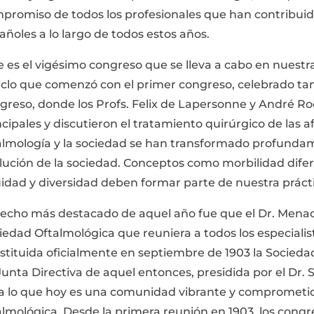
promiso de todos los profesionales que han contribuido 
añoles a lo largo de todos estos años.
e es el vigésimo congreso que se lleva a cabo en nuestr
ciclo que comenzó con el primer congreso, celebrado t
greso, donde los Profs. Felix de Lapersonne y André 
ncipales y discutieron el tratamiento quirúrgico de las af
almología y la sociedad se han transformado profundam
lución de la sociedad. Conceptos como morbilidad difer
idad y diversidad deben formar parte de nuestra práctic
hecho más destacado de aquel año fue que el Dr. Mena
iedad Oftalmológica que reuniera a todos los especialis
stituida oficialmente en septiembre de 1903 la Socied
Junta Directiva de aquel entonces, presidida por el Dr. S
a lo que hoy es una comunidad vibrante y comprometida
almológica. Desde la primera reunión en 1903, los congr