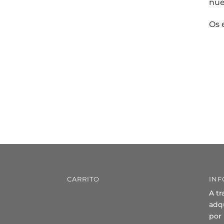
nue
Os 
CARRITO
INF
A tr
adqu
por