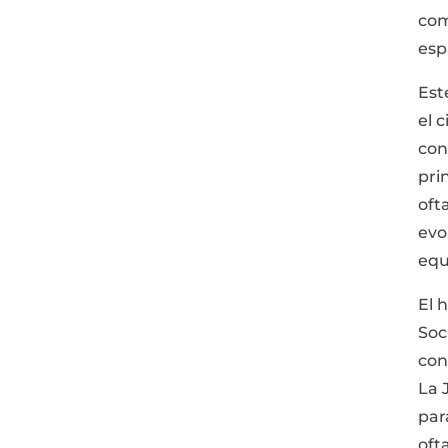
com
esp
Est
el 
con
pri
oft
evo
equ
El 
Soc
con
La 
par
oft