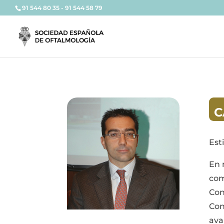
91 544 80 35 - 91 544 58 79
C
Est
En 
com
Con
Con
ava