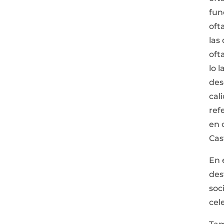
fun
oft
las
oft
lo 
des
cal
ref
en 
Cas
En 
des
soc
cel